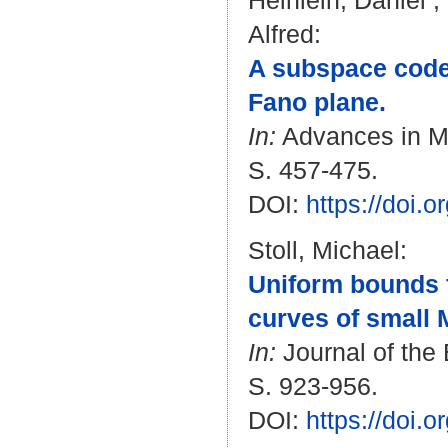
Heinlein, Daniel
;
Alfred
:
A subspace code o
Fano plane.
In:
Advances in Ma
S. 457-475.
DOI:
https://doi.
Stoll, Michael
:
Uniform bounds f
curves of small 
In:
Journal of the 
S. 923-956.
DOI:
https://doi.