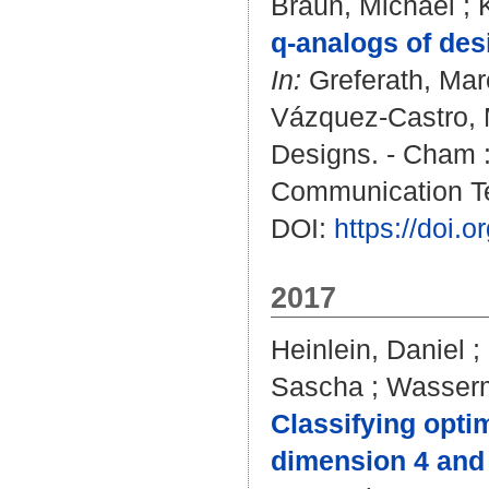
Braun, Michael
;
q-analogs of des
In:
Greferath, Ma
Vázquez-Castro, 
Designs. - Cham : 
Communication T
DOI:
https://doi.
2017
Heinlein, Daniel
;
Sascha
;
Wasserm
Classifying opti
dimension 4 and