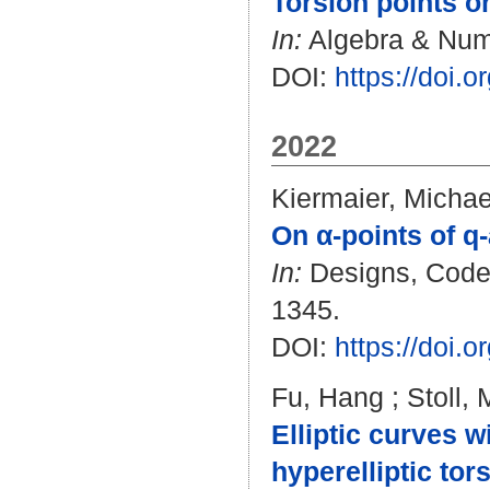
Torsion points on
In:
Algebra & Numb
DOI:
https://doi.
2022
Kiermaier, Michae
On α-points of q
In:
Designs, Codes
1345.
DOI:
https://doi.
Fu, Hang
;
Stoll, 
Elliptic curves 
hyperelliptic tor