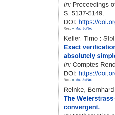
In:
Proceedings of
S. 5137-5149.
DOI:
https://doi.
Rez.:
MathSciNet
Keller, Timo
;
Stol
Exact verificati
absolutely simpl
In:
Comptes Rendus
DOI:
https://doi.
Rez.:
MathSciNet
Reinke, Bernhard
The Weierstrass–
convergent.