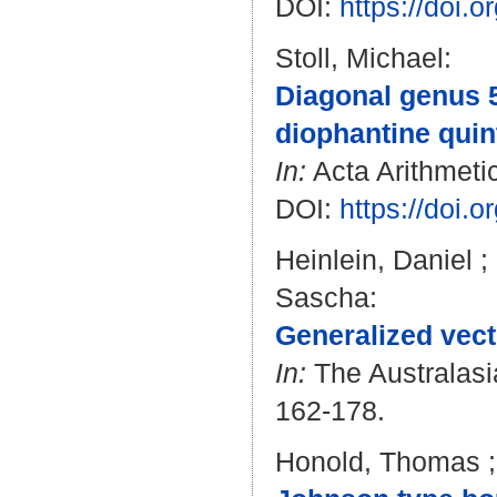
DOI:
https://doi.
Stoll, Michael
:
Diagonal genus 5 
diophantine quin
In:
Acta Arithmetic
DOI:
https://doi.
Heinlein, Daniel
;
Sascha
:
Generalized vect
In:
The Australasia
162-178.
Honold, Thomas