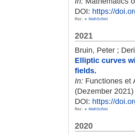
In:
Mathematics of
DOI:
https://doi.
Rez.:
MathSciNet
2021
Bruin, Peter
;
Der
Elliptic curves w
fields.
In:
Functiones et 
(Dezember 2021) H
DOI:
https://doi.
Rez.:
MathSciNet
2020