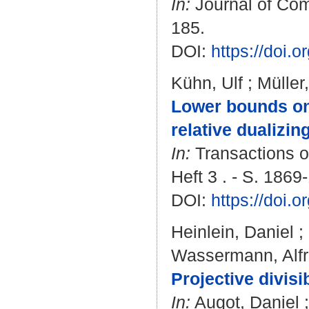
In:
Journal of Comb
185.
DOI:
https://doi.o
Kühn, Ulf
;
Müller
Lower bounds on 
relative dualizin
In:
Transactions o
Heft 3 . - S. 1869
DOI:
https://doi.
Heinlein, Daniel
;
Wassermann, Alf
Projective divisi
In:
Augot, Daniel