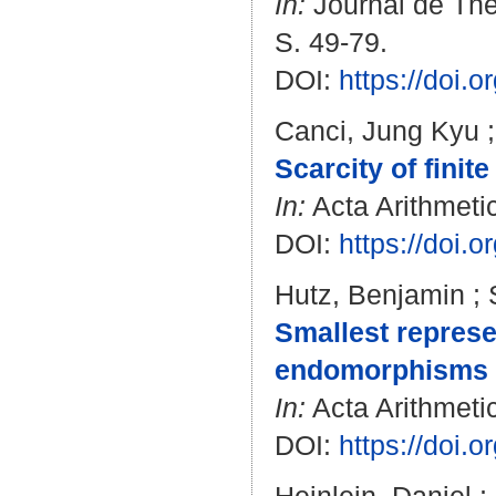
In:
Journal de Thé
S. 49-79.
DOI:
https://doi.
Canci, Jung Kyu
Scarcity of finit
In:
Acta Arithmetic
DOI:
https://doi.
Hutz, Benjamin
;
Smallest represe
endomorphisms o
In:
Acta Arithmetic
DOI:
https://doi.