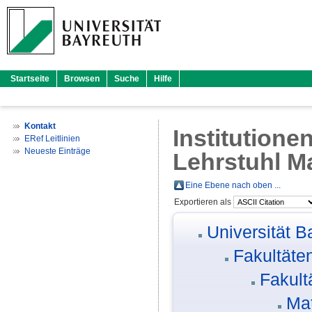
Startseite
Browsen
Suche
Hilfe
Kontakt
Institutione
ERef Leitlinien
Neueste Einträge
Lehrstuhl M
Eine Ebene nach oben ...
Exportieren als
Universität B
Fakultäte
Fakult
Mat