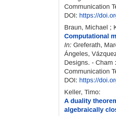
Communication T
DOI:
https://doi.
Braun, Michael
;
Computational m
In:
Greferath, Ma
Ángeles, Vázquez
Designs. - Cham : 
Communication T
DOI:
https://doi.
Keller, Timo
:
A duality theore
algebraically clo