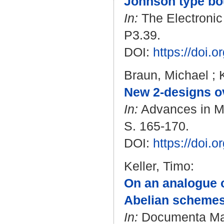
Johnson type bo
In:
The Electronic 
P3.39.
DOI:
https://doi.
Braun, Michael
;
New 2-designs ov
In:
Advances in Ma
S. 165-170.
DOI:
https://doi.
Keller, Timo
:
On an analogue o
Abelian schemes 
In:
Documenta Math