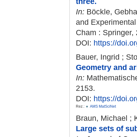
three.
In:
Böckle, Gebha
and Experimental
Cham : Springer, 
DOI:
https://doi.
Bauer, Ingrid
;
Sto
Geometry and ari
In:
Mathematische 
2153.
DOI:
https://doi
Rez.:
AMS MatSciNet
Braun, Michael
;
Large sets of su