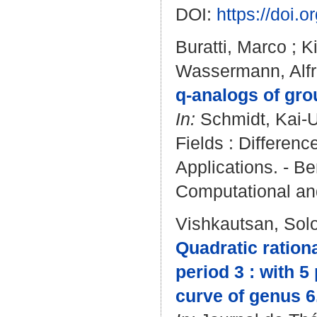
DOI:
https://doi
Buratti, Marco
;
K
Wassermann, Alf
q-analogs of gro
In:
Schmidt, Kai-
Fields : Differe
Applications. - Be
Computational an
Vishkautsan, So
Quadratic rationa
period 3 : with 5
curve of genus 6