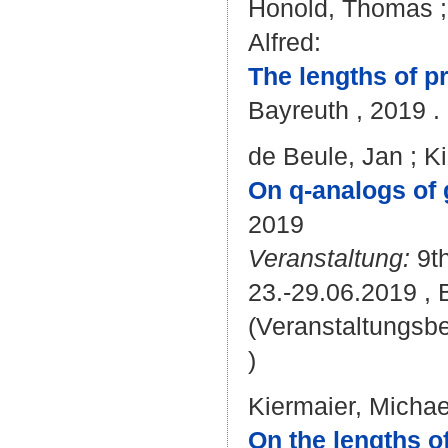
Honold, Thomas
Alfred
:
The lengths of pr
Bayreuth , 2019 . 
de Beule, Jan
;
Ki
On q-analogs of 
2019
Veranstaltung:
9th
23.-29.06.2019 , 
(Veranstaltungsb
)
Kiermaier, Michae
On the lengths of