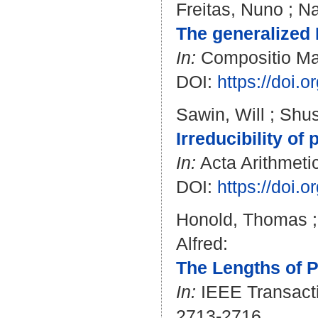
Freitas, Nuno
;
Na
The generalized 
In:
Compositio Mat
DOI:
https://doi
Sawin, Will
;
Shus
Irreducibility of
In:
Acta Arithmetic
DOI:
https://doi.
Honold, Thomas
Alfred
:
The Lengths of P
In:
IEEE Transactio
2713-2716.