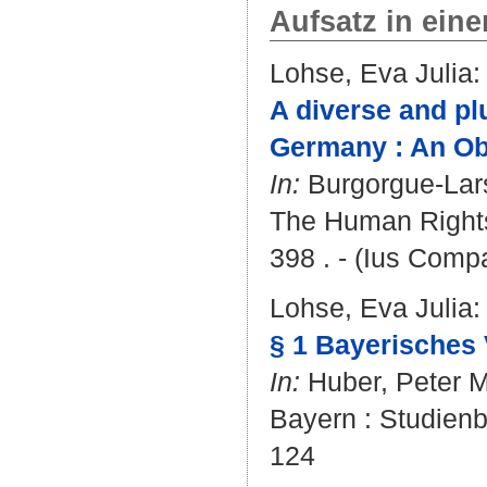
Aufsatz in ein
Lohse, Eva Julia
:
A diverse and plu
Germany : An Obj
In:
Burgorgue-Lar
The Human Rights 
398 . - (Ius Comp
Lohse, Eva Julia
:
§ 1 Bayerisches
In:
Huber, Peter M
Bayern : Studienb
124