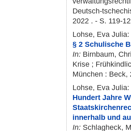
verwaltungsrecht
Deutsch-tschechis
2022 . - S. 119-1
Lohse, Eva Julia
:
§ 2 Schulische B
In:
Birnbaum, Chri
Krise ; Frühkindli
München : Beck, 2
Lohse, Eva Julia
:
Hundert Jahre W
Staatskirchenre
innerhalb und a
In:
Schlagheck, M