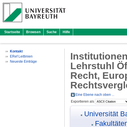
Startseite
Browsen
Suche
Hilfe
Kontakt
Institutione
ERef Leitlinien
Neueste Einträge
Lehrstuhl Öff
Recht, Euro
Rechtsvergle
Eine Ebene nach oben ...
Exportieren als
Universität B
Fakultäte