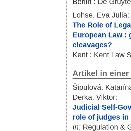
Berlin : De Gruyte
Lohse, Eva Julia
:
The Role of Lega
European Law : 
cleavages?
Kent : Kent Law S
Artikel in einer
Šipulová, Katarín
Derka, Viktor
:
Judicial Self-Go
role of judges in
In:
Regulation & Go