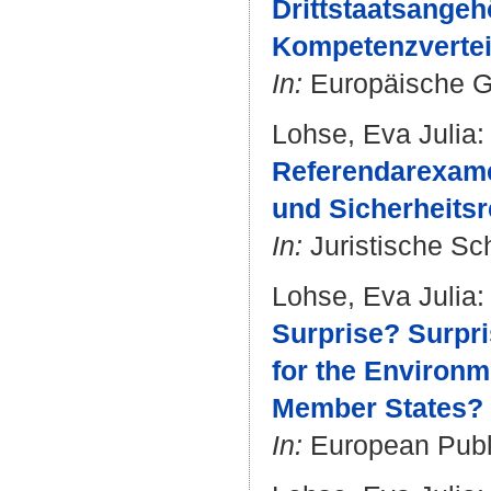
Drittstaatsangeh
Kompetenzvertei
In:
Europäische Gru
Lohse, Eva Julia
:
Referendarexame
und Sicherheitsre
In:
Juristische Sch
Lohse, Eva Julia
:
Surprise? Surpri
for the Environm
Member States?
In:
European Public