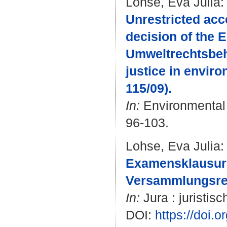
Lohse, Eva Julia
:
Unrestricted acc
decision of the 
Umweltrechtsbehe
justice in envir
115/09).
In:
Environmental L
96-103.
Lohse, Eva Julia
:
Examensklausur 
Versammlungsrec
In:
Jura : juristis
DOI:
https://doi.