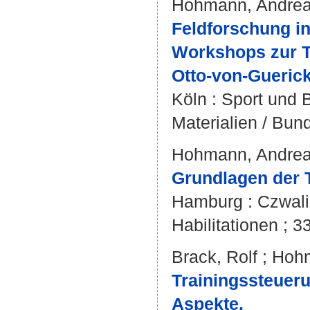
Hohmann, Andre
Feldforschung in
Workshops zur Tr
Otto-von-Gueric
Köln : Sport und 
Materialien / Bund
Hohmann, Andre
Grundlagen der T
Hamburg : Czwalin
Habilitationen ; 33
Brack, Rolf
;
Hohm
Trainingssteueru
Aspekte.