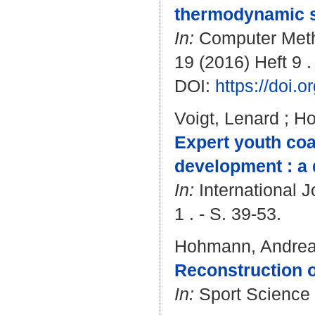
thermodynamic 
In:
Computer Meth
19 (2016) Heft 9 .
DOI:
https://doi
Voigt, Lenard
;
Ho
Expert youth coac
development : a q
In:
International J
1 . - S. 39-53.
Hohmann, Andre
Reconstruction o
In:
Sport Science R