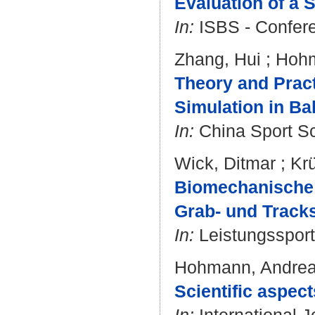
Evaluation of a
In:
ISBS - Confere
Zhang, Hui
;
Hohm
Theory and Prac
Simulation in Ba
In:
China Sport Sci
Wick, Ditmar
;
Kr
Biomechanische P
Grab- und Track
In:
Leistungssport.
Hohmann, Andre
Scientific aspect