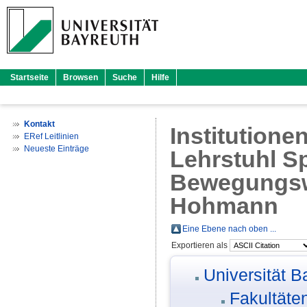
Startseite
Browsen
Suche
Hilfe
Kontakt
Institutione
ERef Leitlinien
Neueste Einträge
Lehrstuhl Sp
Bewegungswi
Hohmann
Eine Ebene nach oben ...
Exportieren als
Universität B
Fakultäte