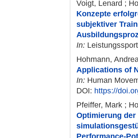
Voigt, Lenard
;
Ho
Konzepte erfolg
subjektiver Trai
Ausbildungsproz
In:
Leistungssport.
Hohmann, Andre
Applications of 
In:
Human Movement
DOI:
https://doi.
Pfeiffer, Mark
;
Ho
Optimierung der
simulationsgest
Performance-Pote