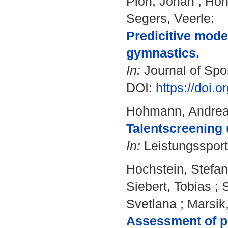
Pion, Johan
;
Hoh
Segers, Veerle
:
Predicitive mode
gymnastics.
In:
Journal of Spor
DOI:
https://doi
Hohmann, Andre
Talentscreening 
In:
Leistungssport.
Hochstein, Stefan
Siebert, Tobias
;
S
Svetlana
;
Marsik,
Assessment of ph