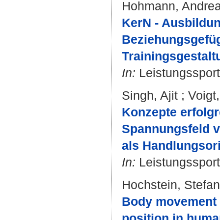
Hohmann, Andre
KerN - Ausbildun
Beziehungsgefüg
Trainingsgestalt
In:
Leistungssport.
Singh, Ajit
;
Voigt
Konzepte erfolgr
Spannungsfeld v
als Handlungsor
In:
Leistungssport.
Hochstein, Stefan
Body movement di
position in hum