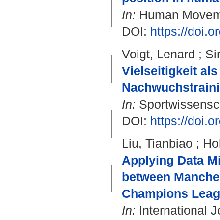
In:
Human Movement
DOI:
https://doi.
Voigt, Lenard
;
Si
Vielseitigkeit al
Nachwuchstrainin
In:
Sportwissenscha
DOI:
https://doi.
Liu, Tianbiao
;
Ho
Applying Data Mi
between Manches
Champions Leagu
In:
International J