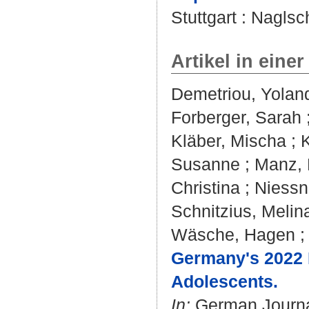
Stuttgart : Naglsc
Artikel in einer
Demetriou, Yolan
Forberger, Sarah
Kläber, Mischa
;
Susanne
;
Manz, 
Christina
;
Niessn
Schnitzius, Melin
Wäsche, Hagen
Germany's 2022 R
Adolescents.
In:
German Journal