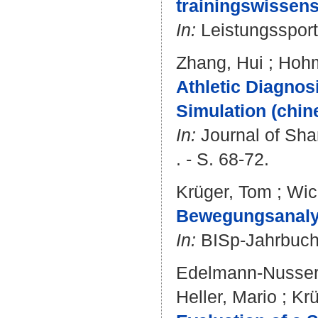
trainingswissens
In:
Leistungssport.
Zhang, Hui
;
Hohm
Athletic Diagnos
Simulation (chin
In:
Journal of Shan
. - S. 68-72.
Krüger, Tom
;
Wic
Bewegungsanaly
In:
BISp-Jahrbuch.
Edelmann-Nusser
Heller, Mario
;
Krü