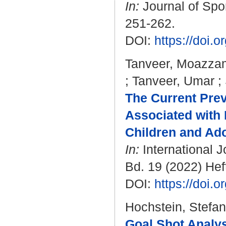
In:
Journal of Spor
251-262.
DOI:
https://doi.
Tanveer, Moazza
;
Tanveer, Umar
;
The Current Prev
Associated with
Children and Ado
In:
International 
Bd. 19 (2022) Heft
DOI:
https://doi.
Hochstein, Stefan
Goal Shot Analys