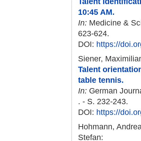
Talent Identifica
10:45 AM.
In:
Medicine & Scie
623-624.
DOI:
https://doi
Siener, Maximilia
Talent orientatio
table tennis.
In:
German Journal
. - S. 232-243.
DOI:
https://doi.
Hohmann, Andre
Stefan
: