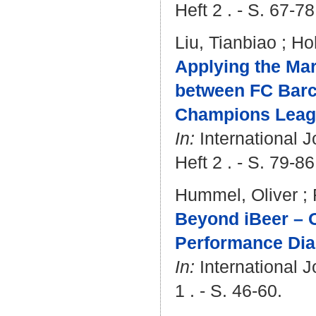
Heft 2 . - S. 67-78
Liu, Tianbiao
;
Ho
Applying the Mar
between FC Barc
Champions Leagu
In:
International J
Heft 2 . - S. 79-86
Hummel, Oliver
;
Beyond iBeer – O
Performance Diag
In:
International J
1 . - S. 46-60.