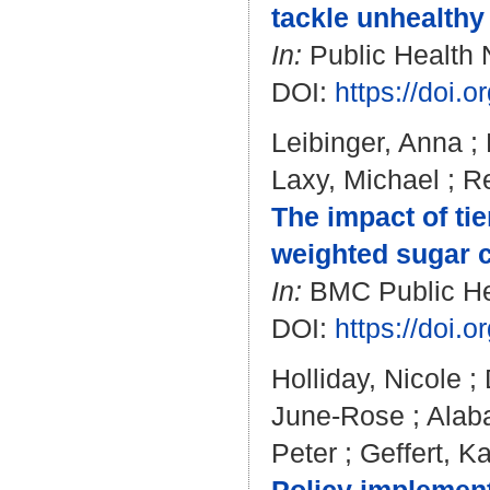
tackle unhealthy
In:
Public Health Nu
DOI:
https://doi
Leibinger, Anna
;
Laxy, Michael
;
R
The impact of ti
weighted sugar c
In:
BMC Public Heal
DOI:
https://doi.
Holliday, Nicole
;
June-Rose
;
Alab
Peter
;
Geffert, Ka