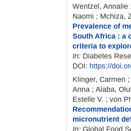
Wentzel, Annalie
Naomi
;
Mchiza, Z
Prevalence of m
South Africa : a
criteria to explor
In:
Diabetes Resear
DOI:
https://doi.
Klinger, Carmen
Anna
;
Alaba, Olu
Estelle V.
;
von Ph
Recommendations 
micronutrient def
In:
Global Food Sec