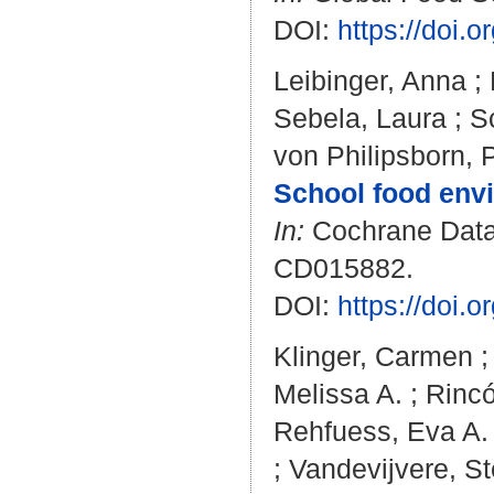
DOI:
https://doi.
Leibinger, Anna
;
Sebela, Laura
;
S
von Philipsborn, 
School food envi
In:
Cochrane Datab
CD015882.
DOI:
https://doi
Klinger, Carmen
Melissa A.
;
Rinc
Rehfuess, Eva A.
;
Vandevijvere, St