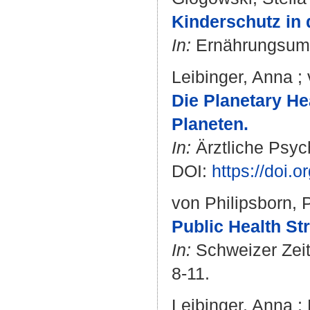
Kinderschutz in
In:
Ernährungsumsc
Leibinger, Anna
;
Die Planetary He
Planeten.
In:
Ärztliche Psych
DOI:
https://doi.
von Philipsborn, 
Public Health St
In:
Schweizer Zeits
8-11.
Leibinger, Anna
;