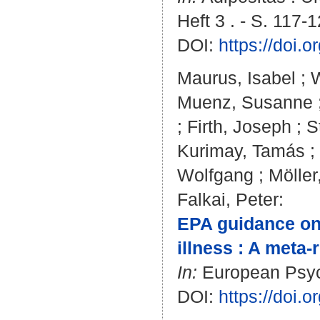
Heft 3 . - S. 117-1
DOI:
https://doi.
Maurus, Isabel
;
W
Muenz, Susanne
;
Firth, Joseph
;
S
Kurimay, Tamás
;
Wolfgang
;
Möller
Falkai, Peter
:
EPA guidance on 
illness : A meta-
In:
European Psychi
DOI:
https://doi.