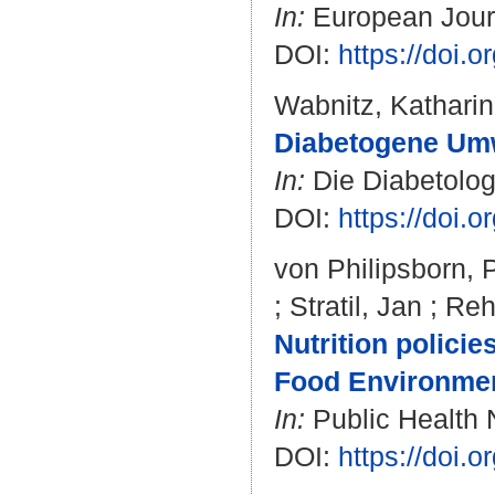
In:
European Journa
DOI:
https://doi.
Wabnitz, Kathari
Diabetogene Umw
In:
Die Diabetologi
DOI:
https://doi.
von Philipsborn, 
;
Stratil, Jan
;
Reh
Nutrition polici
Food Environmen
In:
Public Health N
DOI:
https://doi