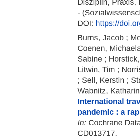
Disziplin, Praxis,
- (Sozialwissensc
DOI:
https://doi.
Burns, Jacob
;
Mo
Coenen, Michael
Sabine
;
Horstick,
Litwin, Tim
;
Norri
;
Sell, Kerstin
;
St
Wabnitz, Kathari
International tr
pandemic : a rap
In:
Cochrane Datab
CD013717.