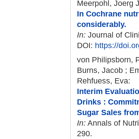
Meerpohl, Joerg J
In Cochrane nutr
considerably.
In:
Journal of Clin
DOI:
https://doi.o
von Philipsborn, 
Burns, Jacob
;
Em
Rehfuess, Eva
:
Interim Evaluati
Drinks : Commit
Sugar Sales from
In:
Annals of Nutri
290.