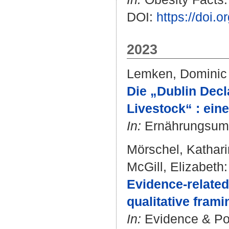
DOI:
https://doi.
2023
Lemken, Dominic
Die „Dublin Decla
Livestock“ : ein
In:
Ernährungsumsc
Mörschel, Kathari
McGill, Elizabeth
:
Evidence-related
qualitative fram
In:
Evidence & Poli