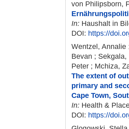
von Philipsborn, 
Ernährungspolit
In:
Haushalt in Bil
DOI:
https://doi.o
Wentzel, Annalie
Bevan
;
Sekgala,
Peter
;
Mchiza, Za
The extent of ou
primary and seco
Cape Town, South
In:
Health & Place.
DOI:
https://doi.
Glogowski, Stella