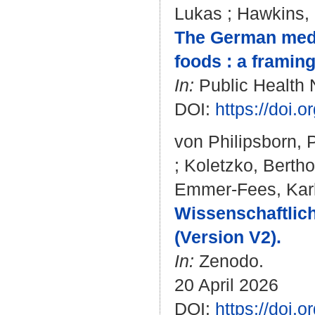
Lukas
;
Hawkins,
The German medi
foods : a framing
In:
Public Health N
DOI:
https://doi
von Philipsborn, 
;
Koletzko, Bertho
Emmer-Fees, Karl
Wissenschaftlic
(Version V2).
In:
Zenodo.
20 April 2026
DOI:
https://doi.