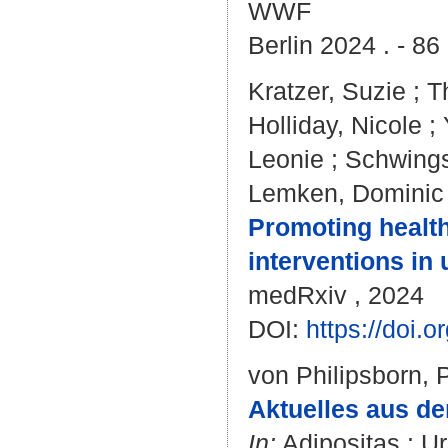
WWF
Berlin 2024 . - 86
Kratzer, Suzie
;
T
Holliday, Nicole
;
Leonie
;
Schwings
Lemken, Dominic
Promoting health
interventions in 
medRxiv , 2024
DOI:
https://doi.
von Philipsborn, 
Aktuelles aus de
In:
Adipositas : U