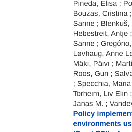
Pineda, Elisa
;
Po
Bouzas, Cristina
Sanne
;
Blenkuš, 
Hebestreit, Antje
Sanne
;
Gregório
Løvhaug, Anne L
Mäki, Päivi
;
Martí
Roos, Gun
;
Salva
;
Specchia, Maria
Torheim, Liv Elin
Janas M.
;
Vandev
Policy implementa
environments us