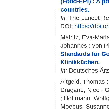
(Food-EPI) : A p
countries.
In:
The Lancet Reg
DOI:
https://doi.
Maintz, Eva-Mari
Johannes
;
von Ph
Standards für G
Klinikküchen.
In:
Deutsches Ärzte
Altgeld, Thomas
Dragano, Nico
;
G
;
Hoffmann, Wolf
Moebus, Susann