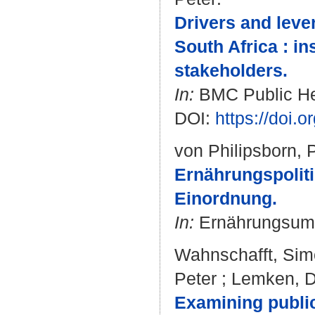
Drivers and leve
South Africa : in
stakeholders.
In:
BMC Public Hea
DOI:
https://doi.
von Philipsborn, 
Ernährungspoliti
Einordnung.
In:
Ernährungsumsc
Wahnschafft, Si
Peter
;
Lemken, D
Examining publi