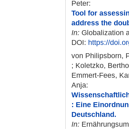
Peter
:
Tool for assessi
address the doub
In:
Globalization a
DOI:
https://doi.
von Philipsborn, 
;
Koletzko, Bertho
Emmert-Fees, Kar
Anja
:
Wissenschaftlic
: Eine Einordnun
Deutschland.
In:
Ernährungsumsc