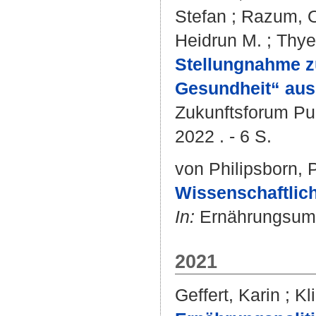
Stefan
;
Razum, O
Heidrun M.
;
Thye
Stellungnahme zu
Gesundheit“ aus 
Zukunftsforum Pu
2022 . - 6 S.
von Philipsborn, 
Wissenschaftlich
In:
Ernährungsumsc
2021
Geffert, Karin
;
Kl