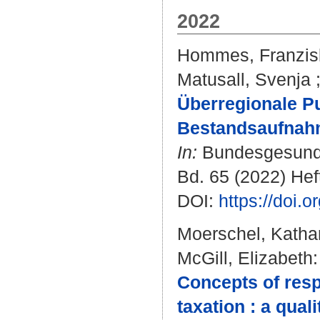
2022
Hommes, Franzis
Matusall, Svenja
Überregionale Pu
Bestandsaufnahm
In:
Bundesgesundhe
Bd. 65 (2022) Heft
DOI:
https://doi.
Moerschel, Kathar
McGill, Elizabeth
:
Concepts of resp
taxation : a qual