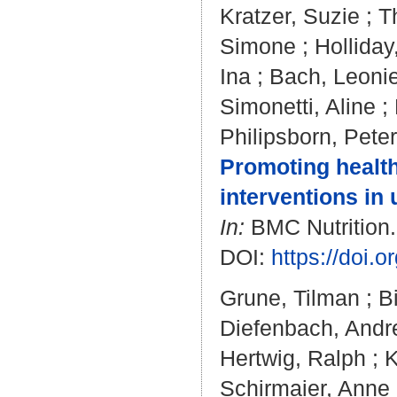
Kratzer, Suzie
;
T
Simone
;
Holliday
Ina
;
Bach, Leoni
Simonetti, Aline
;
Philipsborn, Peter
Promoting health
interventions in 
In:
BMC Nutrition. 
DOI:
https://doi.
Grune, Tilman
;
B
Diefenbach, Andr
Hertwig, Ralph
;
K
Schirmaier, Anne