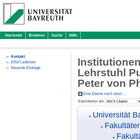
Startseite
Browsen
Suche
Hilfe
Kontakt
Institutione
ERef Leitlinien
Neueste Einträge
Lehrstuhl Pub
Peter von P
Eine Ebene nach oben ...
Exportieren als
Universität B
Fakultäte
Fakult