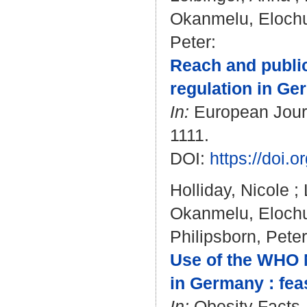
Okanmelu, Eloch
Peter
:
Reach and public
regulation in Ge
In:
European Journa
1111.
DOI:
https://doi.
Holliday, Nicole
;
Okanmelu, Eloch
Philipsborn, Peter
Use of the WHO N
in Germany : feas
In:
Obesity Facts. 