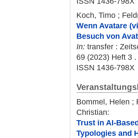
ISSN 1436-798X
Koch, Timo
;
Feld
Wenn Avatare (vi
Besuch von Avat
In:
transfer : Zei
69 (2023) Heft 3 .
ISSN 1436-798X
Veranstaltungs
Bommel, Helen
;
Christian
:
Trust in AI-Base
Typologies and 