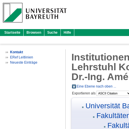
Startseite
Browsen
Suche
Hilfe
Kontakt
Institutione
ERef Leitlinien
Neueste Einträge
Lehrstuhl Ko
Dr.-Ing. Amé
Eine Ebene nach oben ...
Exportieren als
Universität B
Fakultäte
Fakult