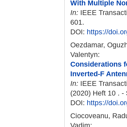
With Multiple No
In:
IEEE Transacti
601.
DOI:
https://doi
Oezdamar, Oguz
Valentyn
:
Considerations f
Inverted-F Anten
In:
IEEE Transacti
(2020) Heft 10 . -
DOI:
https://doi
Ciocoveanu, Rad
Vadim
: