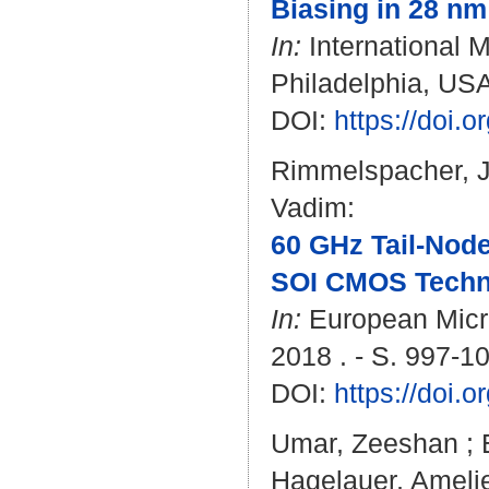
Biasing in 28 n
In:
International 
Philadelphia, USA
DOI:
https://doi
Rimmelspacher, 
Vadim
:
60 GHz Tail-Nod
SOI CMOS Techn
In:
European Micro
2018 . - S. 997-1
DOI:
https://doi
Umar, Zeeshan
;
Hagelauer, Ameli