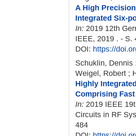
A High Precision
Integrated Six-p
In:
2019 12th Germ
IEEE, 2019 . - S.
DOI:
https://doi
Schuklin, Dennis
Weigel, Robert
;
Highly Integrat
Comprising Fast 
In:
2019 IEEE 19th
Circuits in RF Sy
484
DOI:
https://doi.