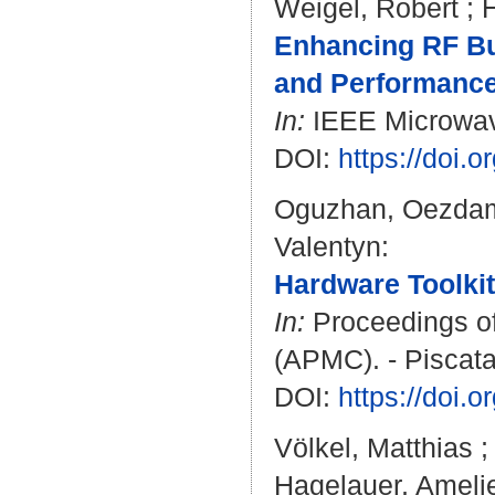
Weigel, Robert
;
Enhancing RF Bu
and Performance
In:
IEEE Microwave
DOI:
https://doi
Oguzhan, Oezda
Valentyn
:
Hardware Toolkit
In:
Proceedings of
(APMC). - Piscata
DOI:
https://doi
Völkel, Matthias
Hagelauer, Ameli