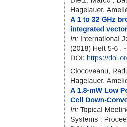
Dietz, Marco
;
Ba
Hagelauer, Ameli
A 1 to 32 GHz br
integrated vecto
In:
International 
(2018) Heft 5-6 . 
DOI:
https://doi
Ciocoveanu, Rad
Hagelauer, Ameli
A 1.8-mW Low Pow
Cell Down-Conve
In:
Topical Meeting
Systems : Proceed