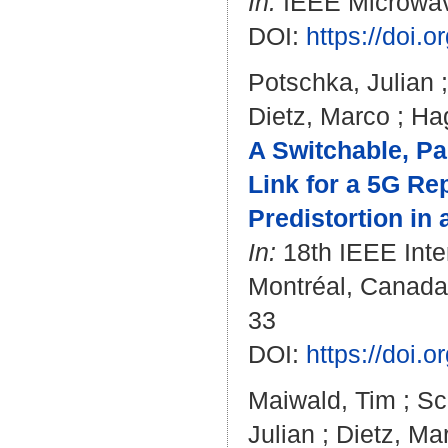
In:
IEEE Microwave
DOI:
https://doi
Potschka, Julian
Dietz, Marco
;
Hag
A Switchable, P
Link for a 5G Re
Predistortion i
In:
18th IEEE Inte
Montréal, Canada 
33
DOI:
https://doi
Maiwald, Tim
;
Sc
Julian
;
Dietz, Ma