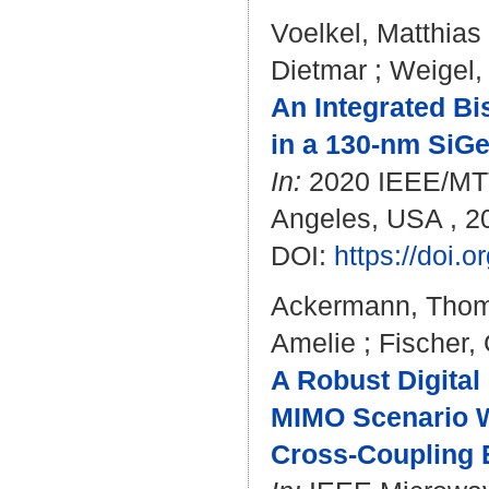
Voelkel, Matthias
Dietmar
;
Weigel,
An Integrated Bi
in a 130-nm SiG
In:
2020 IEEE/MTT
Angeles, USA , 20
DOI:
https://doi
Ackermann, Tho
Amelie
;
Fischer,
A Robust Digital
MIMO Scenario W
Cross-Coupling E