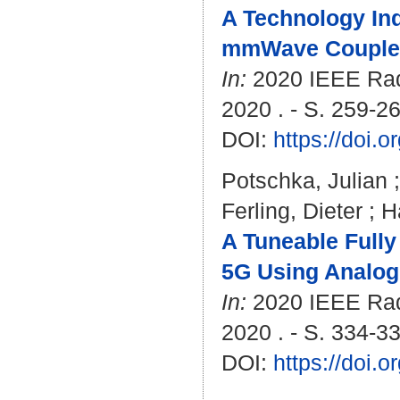
A Technology In
mmWave Coupled 
In:
2020 IEEE Radi
2020 . - S. 259-2
DOI:
https://doi
Potschka, Julian
Ferling, Dieter
;
H
A Tuneable Fully
5G Using Analog
In:
2020 IEEE Radi
2020 . - S. 334-3
DOI:
https://doi