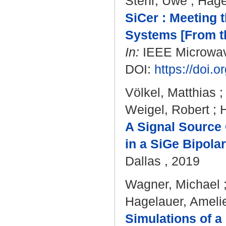
Stehr, Uwe
;
Hage
SiCer : Meeting 
Systems [From th
In:
IEEE Microwave
DOI:
https://doi
Völkel, Matthias
Weigel, Robert
;
A Signal Source 
in a SiGe Bipola
Dallas , 2019
Wagner, Michael
Hagelauer, Ameli
Simulations of a