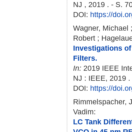
NJ , 2019 . - S. 
DOI:
https://doi
Wagner, Michael
Robert
;
Hagelaue
Investigations o
Filters.
In:
2019 IEEE Inte
NJ : IEEE, 2019 .
DOI:
https://doi
Rimmelspacher, 
Vadim
:
LC Tank Differe
VCO in 45 nm R