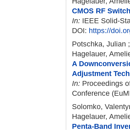
Hagelauer, Ameli
CMOS RF Switch 
In:
IEEE Solid-Stat
DOI:
https://doi
Potschka, Julian
Hagelauer, Ameli
A Downconversio
Adjustment Techn
In:
Proceedings of
Conference (EuMIC
Solomko, Valenty
Hagelauer, Ameli
Penta-Band Inve