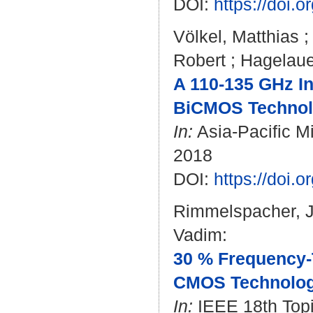
DOI:
https://doi.
Völkel, Matthias
Robert
;
Hagelaue
A 110-135 GHz In
BiCMOS Technol
In:
Asia-Pacific M
2018
DOI:
https://doi
Rimmelspacher, 
Vadim
:
30 % Frequency-
CMOS Technolog
In:
IEEE 18th Topic