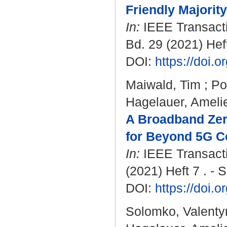
Friendly Majorit
In:
IEEE Transacti
Bd. 29 (2021) Heft
DOI:
https://doi.
Maiwald, Tim
;
Po
Hagelauer, Ameli
A Broadband Zer
for Beyond 5G C
In:
IEEE Transactio
(2021) Heft 7 . - 
DOI:
https://doi.
Solomko, Valenty