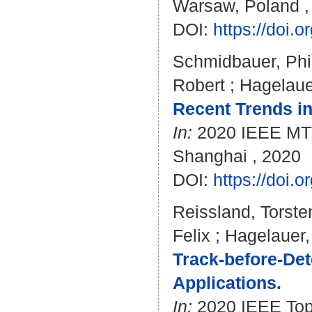
Warsaw, Poland , 
DOI:
https://doi
Schmidbauer, Phi
Robert
;
Hagelaue
Recent Trends i
In:
2020 IEEE MTT-
Shanghai , 2020
DOI:
https://doi
Reissland, Torste
Felix
;
Hagelauer,
Track-before-Det
Applications.
In:
2020 IEEE Top