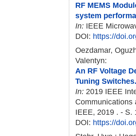
RF MEMS Modules
system performa
In:
IEEE Microwave
DOI:
https://doi
Oezdamar, Oguz
Valentyn
:
An RF Voltage D
Tuning Switches
In:
2019 IEEE Inte
Communications a
IEEE, 2019 . - S. 
DOI:
https://doi