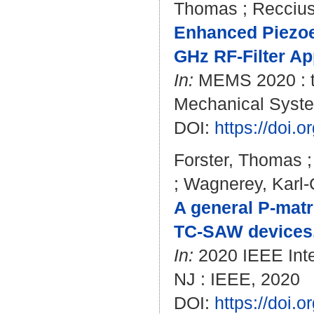
Thomas
;
Reccius
Enhanced Piezo
GHz RF-Filter Ap
In:
MEMS 2020 : th
Mechanical System
DOI:
https://doi
Forster, Thomas
;
Wagnerey, Karl-C
A general P-matr
TC-SAW devices
In:
2020 IEEE Inte
NJ : IEEE, 2020
DOI:
https://doi