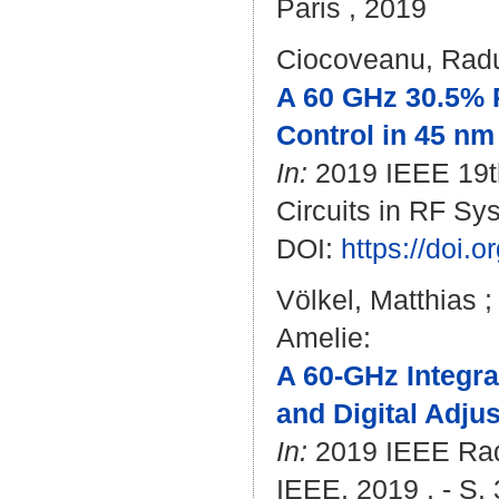
Paris , 2019
Ciocoveanu, Rad
A 60 GHz 30.5% 
Control in 45 n
In:
2019 IEEE 19th
Circuits in RF Sy
DOI:
https://doi.
Völkel, Matthias
Amelie
:
A 60-GHz Integra
and Digital Adju
In:
2019 IEEE Rad
IEEE, 2019 . - S.