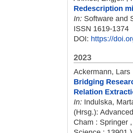
Redescription m
In:
Software and S
ISSN 1619-1374
DOI:
https://doi.
2023
Ackermann, Lars
Bridging Researc
Relation Extract
In:
Indulska, Mart
(Hrsg.): Advanced
Cham : Springer ,
Science ; 13901 )