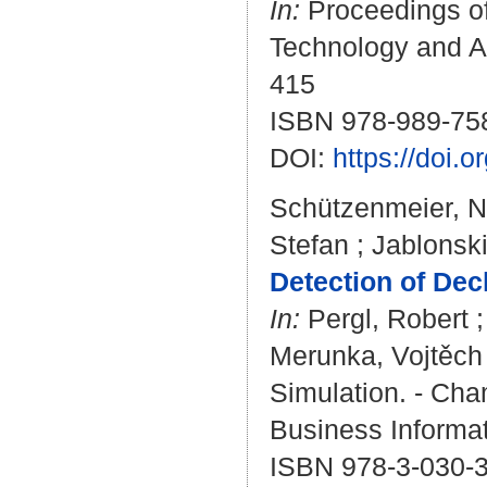
In:
Proceedings of
Technology and Ap
415
ISBN 978-989-75
DOI:
https://doi
Schützenmeier, N
Stefan
;
Jablonski
Detection of Dec
In:
Pergl, Robert
Merunka, Vojtěch
Simulation. - Cham
Business Informat
ISBN 978-3-030-