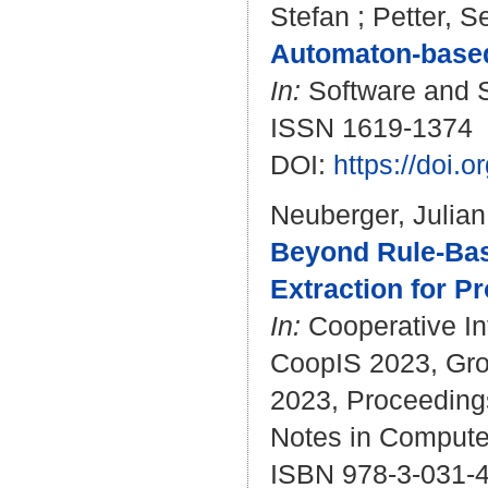
Stefan
;
Petter, S
Automaton-based
In:
Software and S
ISSN 1619-1374
DOI:
https://doi.
Neuberger, Julian
Beyond Rule-Bas
Extraction for P
In:
Cooperative In
CoopIS 2023, Gro
2023, Proceedings.
Notes in Compute
ISBN 978-3-031-