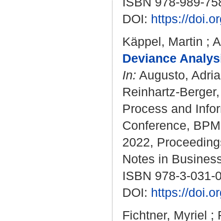
ISBN 978-989-75
DOI:
https://doi
Käppel, Martin
;
A
Deviance Analysi
In:
Augusto, Adri
Reinhartz-Berger, 
Process and Infor
Conference, BPM
2022, Proceedings.
Notes in Business
ISBN 978-3-031-
DOI:
https://doi.
Fichtner, Myriel
;