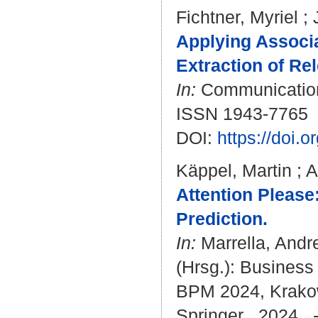
Fichtner, Myriel
;
Applying Associ
Extraction of Re
In:
Communications
ISSN 1943-7765
DOI:
https://doi.
Käppel, Martin
;
A
Attention Please
Prediction.
In:
Marrella, Andr
(Hrsg.): Busines
BPM 2024, Krakow
Springer , 2024 . 