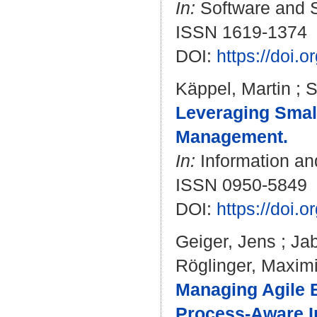
In:
Software and S
ISSN 1619-1374
DOI:
https://doi.
Käppel, Martin
;
S
Leveraging Smal
Management.
In:
Information an
ISSN 0950-5849
DOI:
https://doi.
Geiger, Jens
;
Jab
Röglinger, Maximi
Managing Agile 
Process-Aware I