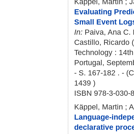
Käppel, Martin
;
J
Evaluating Pred
Small Event Log
In:
Paiva, Ana C. 
Castillo, Ricardo
(
Technology : 14th
Portugal, Septemb
- S. 167-182 . - 
1439 )
ISBN 978-3-030-
Käppel, Martin
;
A
Language-indepe
declarative proc