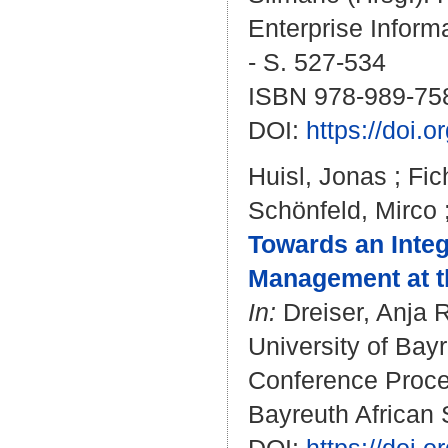
Enterprise Inform
- S. 527-534
ISBN 978-989-75
DOI:
https://doi
Huisl, Jonas
;
Fic
Schönfeld, Mirco
Towards an Inte
Management at th
In:
Dreiser, Anja R
University of Bayr
Conference Proceed
Bayreuth African S