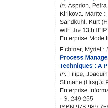
In:
Asprion, Petra
Kirikova, Mārīte
;
Sandkuhl, Kurt
(H
with the 13th IFI
Enterprise Modelli
Fichtner, Myriel
;
Process Manage
Techniques : A P
In:
Filipe, Joaqui
Slimane
(Hrsg.): 
Enterprise Inform
- S. 249-255
ISBN 978-989-75