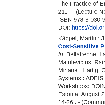
The Practice of En
211 . - (Lecture 
ISBN 978-3-030-
DOI:
https://doi.
Käppel, Martin
;
J
Cost-Sensitive P
In:
Bellatreche, La
Matulevicius, Ra
Mirjana
;
Hartig, O
Systems : ADBIS 
Workshops: DOIN
Estonia, August 2
14-26 . - (Commun