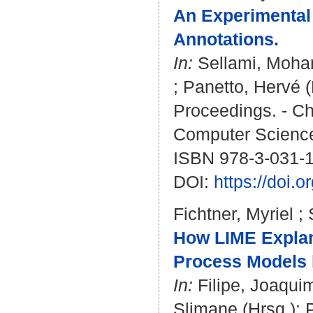
An Experimental 
Annotations.
In:
Sellami, Moh
;
Panetto, Hervé
(
Proceedings. - Cha
Computer Science
ISBN 978-3-031-
DOI:
https://doi.
Fichtner, Myriel
;
How LIME Explan
Process Models 
In:
Filipe, Joaqui
Slimane
(Hrsg.): 