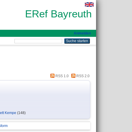
ERef Bayreuth
Anmelden
RSS 1.0
RSS 2.0
hett Kempe
(148)
sform