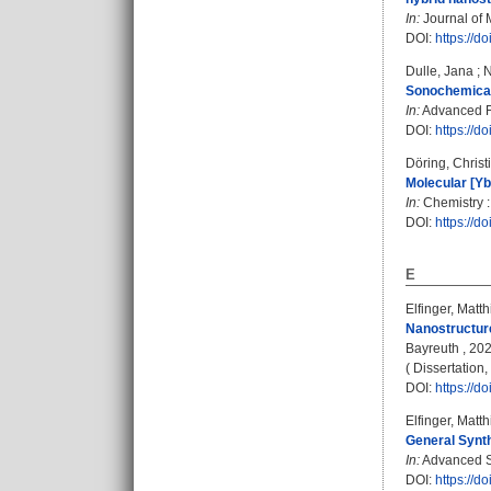
In:
Journal of 
DOI:
https://d
Dulle, Jana
;
N
Sonochemical 
In:
Advanced Fu
DOI:
https://
Döring, Christ
Molecular [Yb
In:
Chemistry :
DOI:
https://
E
Elfinger, Matth
Nanostructure
Bayreuth , 2026
( Dissertation
DOI:
https://
Elfinger, Matth
General Synt
In:
Advanced Sy
DOI:
https://d