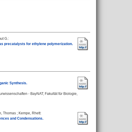
mut G.
:
s precatalysts for ethylene polymerization.
ganic Synthesis.
urwissenschaften - BayNAT; Fakultät für Biologie,
n, Thomas
;
Kempe, Rhett
:
uences and Condensations.