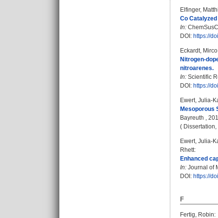
Elfinger, Matth
Co Catalyzed
In:
ChemSusChem
DOI:
https://d
Eckardt, Mirco
Nitrogen-dope
nitroarenes.
In:
Scientific R
DOI:
https://
Ewert, Julia-K
Mesoporous Si
Bayreuth , 2016
( Dissertation
Ewert, Julia-K
Rhett
:
Enhanced capa
In:
Journal of M
DOI:
https://
F
Fertig, Robin
: