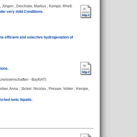
, Jürgen
;
Drechsler, Markus
;
Kempe, Rhett
:
er very mild Conditions.
he efficient and selective hydrogenation of
ions.
aturwissenschaften - BayNAT)
eiber, Anna
;
Jäckel, Nicolas
;
Presser, Volker
;
Kempe,
ched ionic liquids.