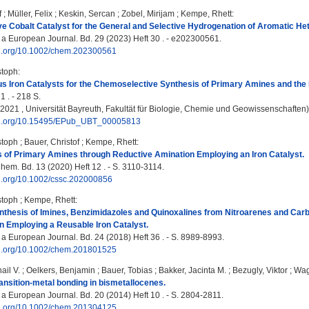
f
;
Müller, Felix
;
Keskin, Sercan
;
Zobel, Mirijam
;
Kempe, Rhett
:
ve Cobalt Catalyst for the General and Selective Hydrogenation of Aromatic He
 a European Journal. Bd. 29 (2023) Heft 30 . - e202300561.
doi.org/10.1002/chem.202300561
stoph
:
s Iron Catalysts for the Chemoselective Synthesis of Primary Amines and the
1 . - 218 S.
, 2021 , Universität Bayreuth, Fakultät für Biologie, Chemie und Geowissenschaften)
doi.org/10.15495/EPub_UBT_00005813
stoph
;
Bauer, Christof
;
Kempe, Rhett
:
 of Primary Amines through Reductive Amination Employing an Iron Catalyst.
. Bd. 13 (2020) Heft 12 . - S. 3110-3114.
oi.org/10.1002/cssc.202000856
stoph
;
Kempe, Rhett
:
nthesis of Imines, Benzimidazoles and Quinoxalines from Nitroarenes and Ca
 Employing a Reusable Iron Catalyst.
 a European Journal. Bd. 24 (2018) Heft 36 . - S. 8989-8993.
doi.org/10.1002/chem.201801525
ail V.
;
Oelkers, Benjamin
;
Bauer, Tobias
;
Bakker, Jacinta M.
;
Bezugly, Viktor
;
Wag
ansition-metal bonding in bismetallocenes.
 a European Journal. Bd. 20 (2014) Heft 10 . - S. 2804-2811.
doi.org/10.1002/chem.201304125