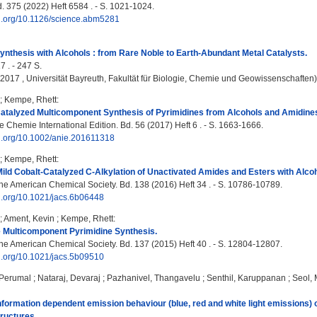
. 375 (2022) Heft 6584 . - S. 1021-1024.
oi.org/10.1126/science.abm5281
ynthesis with Alcohols : from Rare Noble to Earth-Abundant Metal Catalysts.
7 . - 247 S.
, 2017 , Universität Bayreuth, Fakultät für Biologie, Chemie und Geowissenschaften)
;
Kempe, Rhett
:
talyzed Multicomponent Synthesis of Pyrimidines from Alcohols and Amidine
Chemie International Edition. Bd. 56 (2017) Heft 6 . - S. 1663-1666.
oi.org/10.1002/anie.201611318
;
Kempe, Rhett
:
ild Cobalt-Catalyzed C-Alkylation of Unactivated Amides and Esters with Alcoh
the American Chemical Society. Bd. 138 (2016) Heft 34 . - S. 10786-10789.
oi.org/10.1021/jacs.6b06448
;
Ament, Kevin
;
Kempe, Rhett
:
 Multicomponent Pyrimidine Synthesis.
the American Chemical Society. Bd. 137 (2015) Heft 40 . - S. 12804-12807.
oi.org/10.1021/jacs.5b09510
 Perumal
;
Nataraj, Devaraj
;
Pazhanivel, Thangavelu
;
Senthil, Karuppanan
;
Seol, 
formation dependent emission behaviour (blue, red and white light emissions) 
ructures.