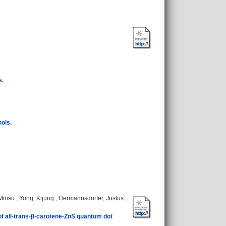
s.
ols.
Minsu
;
Yong, Kijung
;
Hermannsdorfer, Justus
;
of all-trans-β-carotene-ZnS quantum dot