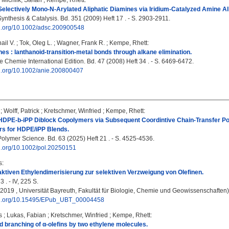
;
Michlik, Stefan
;
Kempe, Rhett
:
Selectively Mono-N-Arylated Aliphatic Diamines via Iridium-Catalyzed Amine Al
nthesis & Catalysis. Bd. 351 (2009) Heft 17 . - S. 2903-2911.
doi.org/10.1002/adsc.200900548
ail V.
;
Tok, Oleg L.
;
Wagner, Frank R.
;
Kempe, Rhett
:
es : lanthanoid-transition-metal bonds through alkane elimination.
Chemie International Edition. Bd. 47 (2008) Heft 34 . - S. 6469-6472.
oi.org/10.1002/anie.200800407
;
Wolff, Patrick
;
Kretschmer, Winfried
;
Kempe, Rhett
:
HDPE-b-iPP Diblock Copolymers via Subsequent Coordintive Chain-Transfer Po
rs for HDPE/iPP Blends.
Polymer Science. Bd. 63 (2025) Heft 21 . - S. 4525-4536.
oi.org/10.1002/pol.20250151
s
:
ktiven Ethylendimerisierung zur selektiven Verzweigung von Olefinen.
 . - IV, 225 S.
, 2019 , Universität Bayreuth, Fakultät für Biologie, Chemie und Geowissenschaften)
doi.org/10.15495/EPub_UBT_00004458
s
;
Lukas, Fabian
;
Kretschmer, Winfried
;
Kempe, Rhett
:
d branching of α-olefins by two ethylene molecules.