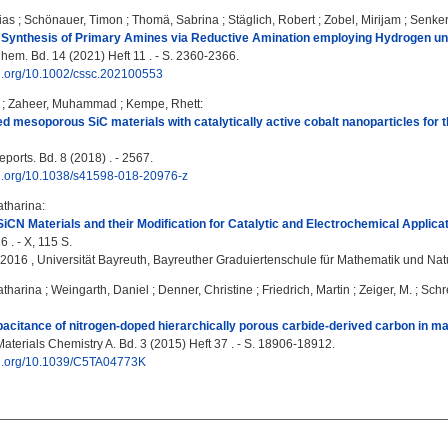
ias
;
Schönauer, Timon
;
Thomä, Sabrina
;
Stäglich, Robert
;
Zobel, Mirijam
;
Senker
 Synthesis of Primary Amines via Reductive Amination employing Hydrogen und
. Bd. 14 (2021) Heft 11 . - S. 2360-2366.
oi.org/10.1002/cssc.202100553
;
Zaheer, Muhammad
;
Kempe, Rhett
:
d mesoporous SiC materials with catalytically active cobalt nanoparticles for t
eports. Bd. 8 (2018) . - 2567.
doi.org/10.1038/s41598-018-20976-z
atharina
:
CN Materials and their Modification for Catalytic and Electrochemical Applicat
 . - X, 115 S.
, 2016 , Universität Bayreuth, Bayreuther Graduiertenschule für Mathematik und N
atharina
;
Weingarth, Daniel
;
Denner, Christine
;
Friedrich, Martin
;
Zeiger, M.
;
Schr
citance of nitrogen-doped hierarchically porous carbide-derived carbon in mat
aterials Chemistry A. Bd. 3 (2015) Heft 37 . - S. 18906-18912.
doi.org/10.1039/C5TA04773K