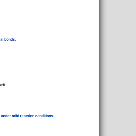
tal bonds.
ett
:
 under mild reaction conditions.