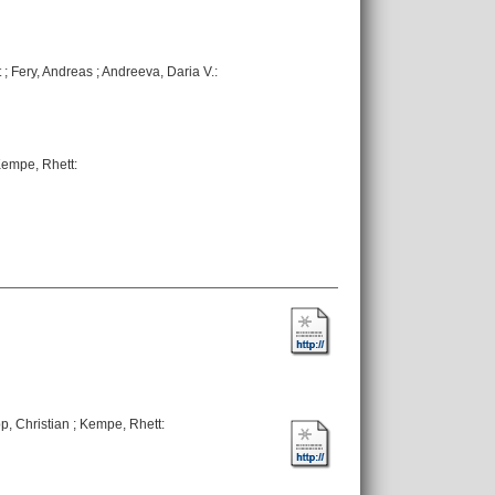
t
;
Fery, Andreas
;
Andreeva, Daria V.
:
empe, Rhett
:
p, Christian
;
Kempe, Rhett
: