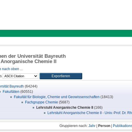
onen der Universität Bayreuth
 Anorganische Chemie II
 nach oben ...
ls
rsität Bayreuth
(64244)
Fakultäten
(60551)
Fakultät für Biologie, Chemie und Geowissenschaften
(18413)
Fachgruppe Chemie
(5687)
Lehrstuhl Anorganische Chemie II
(166)
Lehrstuhl Anorganische Chemie II - Univ.-Prof. Dr. R
Gruppieren nach:
Jahr
|
Person
|
Publikation