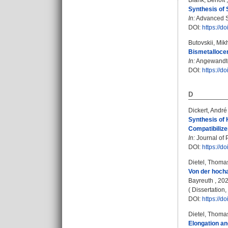
Blank, Benoît
Synthesis of 
In:
Advanced Sy
DOI:
https://
Butovskii, Mikh
Bismetallocen
In:
Angewandte 
DOI:
https://d
D
Dickert, André
Synthesis of 
Compatibilize
In:
Journal of 
DOI:
https://d
Dietel, Thoma
Von der hocha
Bayreuth , 2023
( Dissertation
DOI:
https://
Dietel, Thoma
Elongation an