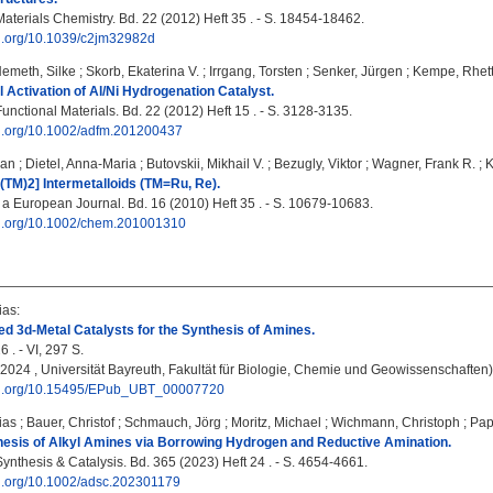
Materials Chemistry. Bd. 22 (2012) Heft 35 . - S. 18454-18462.
oi.org/10.1039/c2jm32982d
emeth, Silke
;
Skorb, Ekaterina V.
;
Irrgang, Torsten
;
Senker, Jürgen
;
Kempe, Rhet
Activation of Al/Ni Hydrogenation Catalyst.
nctional Materials. Bd. 22 (2012) Heft 15 . - S. 3128-3135.
doi.org/10.1002/adfm.201200437
ian
;
Dietel, Anna-Maria
;
Butovskii, Mikhail V.
;
Bezugly, Viktor
;
Wagner, Frank R.
;
K
(TM)2] Intermetalloids (TM=Ru, Re).
 a European Journal. Bd. 16 (2010) Heft 35 . - S. 10679-10683.
doi.org/10.1002/chem.201001310
ias
:
d 3d-Metal Catalysts for the Synthesis of Amines.
 . - VI, 297 S.
, 2024 , Universität Bayreuth, Fakultät für Biologie, Chemie und Geowissenschaften)
doi.org/10.15495/EPub_UBT_00007720
ias
;
Bauer, Christof
;
Schmauch, Jörg
;
Moritz, Michael
;
Wichmann, Christoph
;
Pap
hesis of Alkyl Amines via Borrowing Hydrogen and Reductive Amination.
nthesis & Catalysis. Bd. 365 (2023) Heft 24 . - S. 4654-4661.
oi.org/10.1002/adsc.202301179