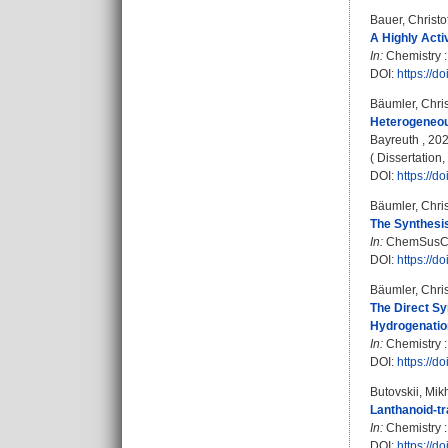
Bauer, Christo
A Highly Acti
In:
Chemistry :
DOI:
https://
Bäumler, Chri
Heterogeneou
Bayreuth , 202
( Dissertation
DOI:
https://
Bäumler, Chri
The Synthesis
In:
ChemSusChem
DOI:
https://d
Bäumler, Chri
The Direct Sy
Hydrogenation
In:
Chemistry :
DOI:
https://
Butovskii, Mikh
Lanthanoid-tr
In:
Chemistry :
DOI:
https://