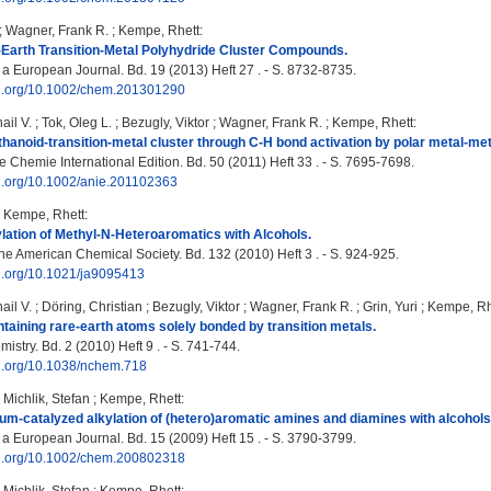
;
Wagner, Frank R.
;
Kempe, Rhett
:
Earth Transition-Metal Polyhydride Cluster Compounds.
 a European Journal. Bd. 19 (2013) Heft 27 . - S. 8732-8735.
doi.org/10.1002/chem.201301290
ail V.
;
Tok, Oleg L.
;
Bezugly, Viktor
;
Wagner, Frank R.
;
Kempe, Rhett
:
thanoid-transition-metal cluster through C-H bond activation by polar metal-me
Chemie International Edition. Bd. 50 (2011) Heft 33 . - S. 7695-7698.
oi.org/10.1002/anie.201102363
;
Kempe, Rhett
:
ylation of Methyl-N-Heteroaromatics with Alcohols.
the American Chemical Society. Bd. 132 (2010) Heft 3 . - S. 924-925.
oi.org/10.1021/ja9095413
ail V.
;
Döring, Christian
;
Bezugly, Viktor
;
Wagner, Frank R.
;
Grin, Yuri
;
Kempe, Rh
taining rare-earth atoms solely bonded by transition metals.
stry. Bd. 2 (2010) Heft 9 . - S. 741-744.
oi.org/10.1038/nchem.718
;
Michlik, Stefan
;
Kempe, Rhett
:
dium-catalyzed alkylation of (hetero)aromatic amines and diamines with alcohols
 a European Journal. Bd. 15 (2009) Heft 15 . - S. 3790-3799.
doi.org/10.1002/chem.200802318