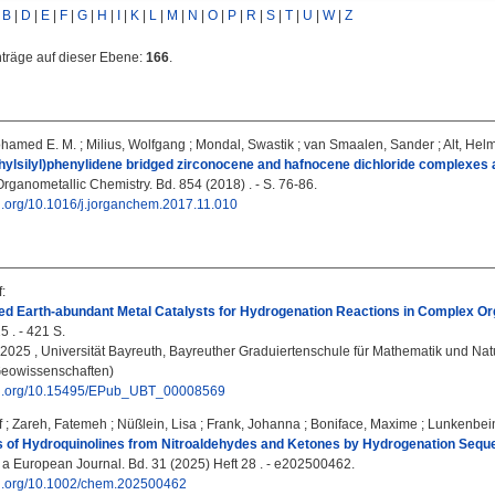
|
B
|
D
|
E
|
F
|
G
|
H
|
I
|
K
|
L
|
M
|
N
|
O
|
P
|
R
|
S
|
T
|
U
|
W
|
Z
nträge auf dieser Ebene:
166
.
ohamed E. M.
;
Milius, Wolfgang
;
Mondal, Swastik
;
van Smaalen, Sander
;
Alt, Hel
hylsilyl)phenylidene bridged zirconocene and hafnocene dichloride complexes a
rganometallic Chemistry. Bd. 854 (2018) . - S. 76-86.
oi.org/10.1016/j.jorganchem.2017.11.010
f
:
d Earth-abundant Metal Catalysts for Hydrogenation Reactions in Complex Or
5 . - 421 S.
, 2025 , Universität Bayreuth, Bayreuther Graduiertenschule für Mathematik und Nat
eowissenschaften)
doi.org/10.15495/EPub_UBT_00008569
f
;
Zareh, Fatemeh
;
Nüßlein, Lisa
;
Frank, Johanna
;
Boniface, Maxime
;
Lunkenbei
s of Hydroquinolines from Nitroaldehydes and Ketones by Hydrogenation Seq
 a European Journal. Bd. 31 (2025) Heft 28 . - e202500462.
doi.org/10.1002/chem.202500462