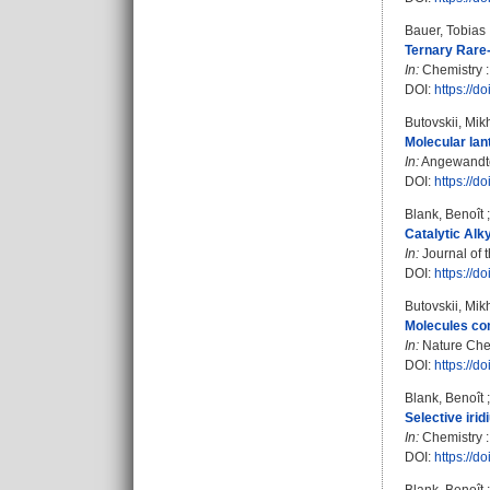
Bauer, Tobias
Ternary Rare-
In:
Chemistry :
DOI:
https://
Butovskii, Mikh
Molecular lan
In:
Angewandte 
DOI:
https://d
Blank, Benoît
Catalytic Alk
In:
Journal of 
DOI:
https://d
Butovskii, Mikh
Molecules con
In:
Nature Chemi
DOI:
https://d
Blank, Benoît
Selective iri
In:
Chemistry :
DOI:
https://