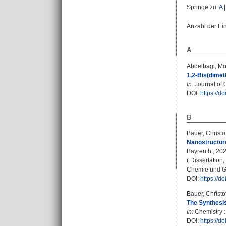
Springe zu:
A
Anzahl der Ei
A
Abdelbagi, M
1,2-Bis(dimet
In:
Journal of O
DOI:
https://d
B
Bauer, Christo
Nanostructure
Bayreuth , 202
( Dissertation
Chemie und G
DOI:
https://
Bauer, Christo
The Synthesi
In:
Chemistry :
DOI:
https://