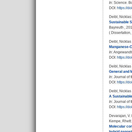
In:
Science. Bd
DOI:
https://d
Deibl, Nicklas
:
Sustainable S
Bayreuth , 201
( Dissertation
Deibl, Nicklas
Manganese-Ca
In:
Angewandte 
DOI:
https://d
Deibl, Nicklas
General and M
In:
Journal of 
DOI:
https://d
Deibl, Nicklas
A Sustainable
In:
Journal of 
DOI:
https://d
Devarajan, V.
Kempe, Rhett
:
Molecular con
hybrid nanost