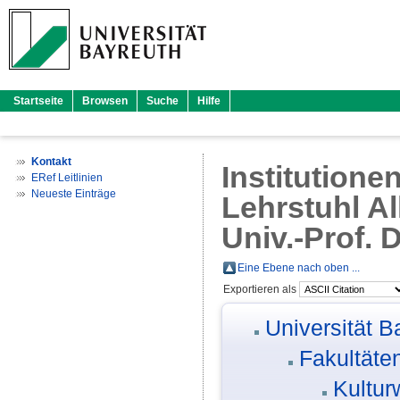
Startseite
Browsen
Suche
Hilfe
Kontakt
Institutione
ERef Leitlinien
Neueste Einträge
Lehrstuhl A
Univ.-Prof. 
Eine Ebene nach oben ...
Exportieren als
Universität B
Fakultäte
Kultur