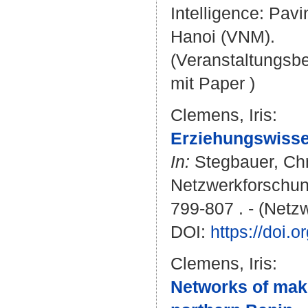
Intelligence: Pav
Hanoi (VNM).
(Veranstaltungsb
mit Paper )
Clemens, Iris
:
Erziehungswisse
In:
Stegbauer, Chr
Netzwerkforschung
799-807 . - (Netz
DOI:
https://doi.
Clemens, Iris
:
Networks of maki