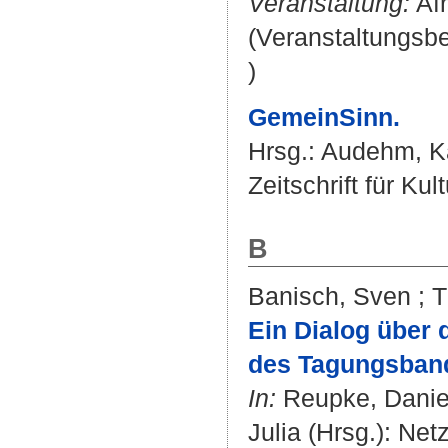
Veranstaltung:
Afr
(Veranstaltungsb
)
GemeinSinn.
Hrsg.:
Audehm, Ka
Zeitschrift für Ku
B
Banisch, Sven
;
T
Ein Dialog über 
des Tagungsban
In:
Reupke, Danie
Julia
(Hrsg.): Netz