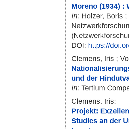
Moreno (1934) : 
In:
Holzer, Boris
;
Netzwerkforschung
(Netzwerkforschu
DOI:
https://doi.
Clemens, Iris
;
Vo
Nationalisierun
und der Hindutva
In:
Tertium Compara
Clemens, Iris
:
Projekt: Exzellen
Studies an der U