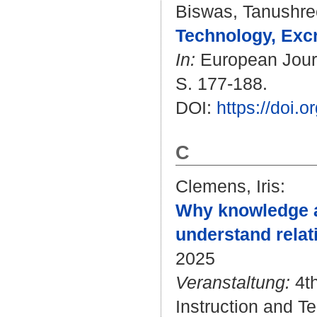
Biswas, Tanushre
Technology, Excr
In:
European Journ
S. 177-188.
DOI:
https://doi.
C
Clemens, Iris
:
Why knowledge a
understand relat
2025
Veranstaltung:
4th
Instruction and T