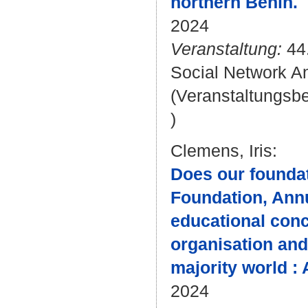
northern Benin.
2024
Veranstaltung:
44.
Social Network An
(Veranstaltungsb
)
Clemens, Iris
:
Does our foundat
Foundation, Annua
educational conc
organisation and
majority world : 
2024