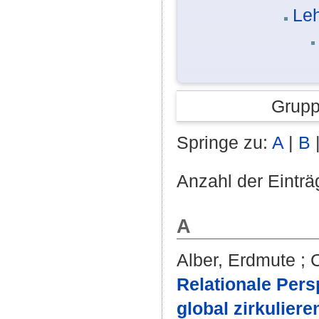
Leh
Grupp
Springe zu:
A
|
B
Anzahl der Einträ
A
Alber, Erdmute
;
C
Relationale Pers
global zirkulier