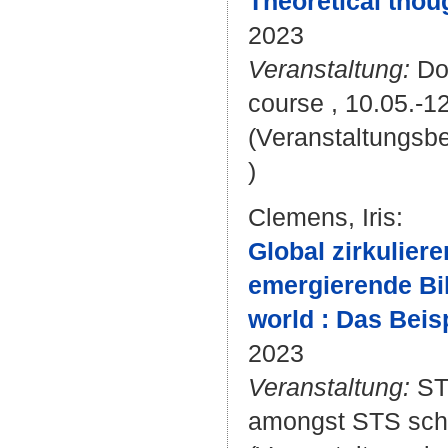
Theoretical thou
2023
Veranstaltung:
Doi
course , 10.05.-1
(Veranstaltungsb
)
Clemens, Iris
:
Global zirkulier
emergierende Bil
world : Das Beis
2023
Veranstaltung:
STS
amongst STS scho