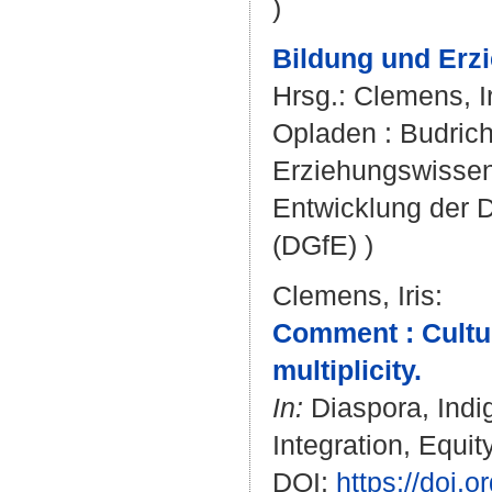
)
Bildung und Erzi
Hrsg.:
Clemens, Ir
Opladen : Budrich 
Erziehungswissen
Entwicklung der 
(DGfE) )
Clemens, Iris
:
Comment : Cultura
multiplicity.
In:
Diaspora, Indig
Integration, Equit
DOI:
https://doi