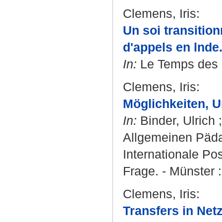
Clemens, Iris
:
Un soi transitio
d'appels en lnde
In:
Le Temps des M
Clemens, Iris
:
Möglichkeiten, 
In:
Binder, Ulrich
Allgemeinen Pädag
Internationale Po
Frage. - Münster 
Clemens, Iris
:
Transfers in Net