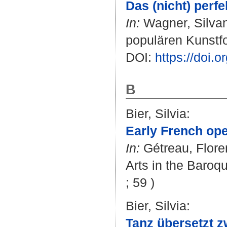
Das (nicht) perf
In:
Wagner, Silva
populären Kunstfor
DOI:
https://doi.
B
Bier, Silvia
:
Early French oper
In:
Gétreau, Flor
Arts in the Baroq
; 59 )
Bier, Silvia
:
Tanz übersetzt 