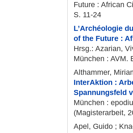
Future : African 
S. 11-24
L’Archéologie du
of the Future : 
Hrsg.:
Azarian, Vi
München : AVM. Ed
Althammer, Miria
InterAktion : Ar
Spannungsfeld v
München : epodiu
(Magisterarbeit, 
Apel, Guido
;
Kna