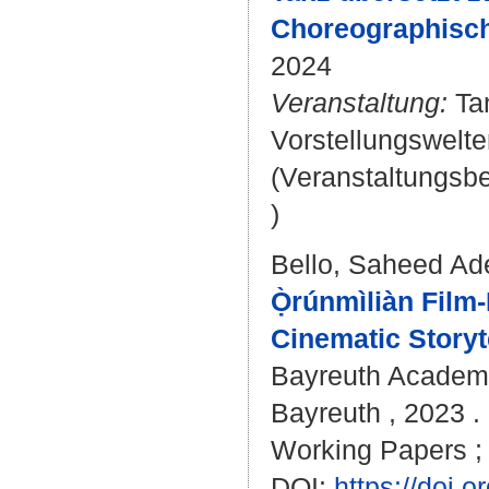
Choreographisch
2024
Veranstaltung:
Tan
Vorstellungswelte
(Veranstaltungsb
)
Bello, Saheed A
Ọ̀rúnmìliàn Film
Cinematic Storyte
Bayreuth Academy
Bayreuth , 2023 . 
Working Papers ; 
DOI:
https://doi