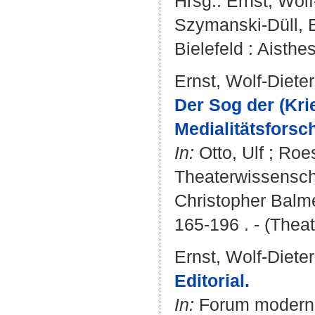
Hrsg.:
Ernst, Wolf
Szymanski-Düll, 
Bielefeld : Aisthes
Ernst, Wolf-Dieter
Der Sog der (Kri
Medialitätsforsc
In:
Otto, Ulf
;
Roes
Theaterwissenschaf
Christopher Balme 
165-196 . - (Theat
Ernst, Wolf-Dieter
Editorial.
In:
Forum modernes