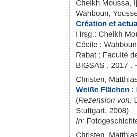
Cheikh Moussa, I
Wahboun, Yousse
Création et actua
Hrsg.:
Cheikh Mou
Cécile
;
Wahboun,
Rabat : Faculté d
BIGSAS , 2017 . -
Christen, Matthia
Weiße Flächen : 
(
Rezension von:
D
Stuttgart, 2008)
In:
Fotogeschichte
Christen, Matthia