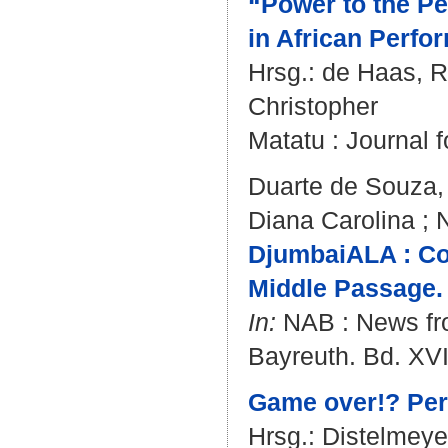
“Power to the Pe
in African Perfor
Hrsg.:
de Haas, R
Christopher
Matatu : Journal f
Duarte de Souza,
Diana Carolina
;
N
DjumbaiALA : Con
Middle Passage.
In:
NAB : News from
Bayreuth. Bd. XVII
Game over!? Per
Hrsg.:
Distelmeye