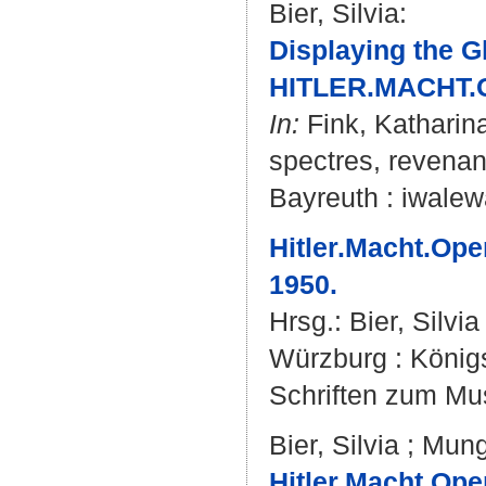
Bier, Silvia
:
Displaying the G
HITLER.MACHT.O
In:
Fink, Katharin
spectres, revenant
Bayreuth : iwalew
Hitler.Macht.Ope
1950.
Hrsg.:
Bier, Silvia
Würzburg : Königs
Schriften zum Mus
Bier, Silvia
;
Mung
Hitler.Macht.Oper