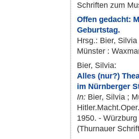
Schriften zum Mus
Offen gedacht: M
Geburtstag.
Hrsg.:
Bier, Silvia
Münster : Waxmann
Bier, Silvia
:
Alles (nur?) Thea
im Nürnberger St
In:
Bier, Silvia
;
M
Hitler.Macht.Oper
1950. - Würzburg 
(Thurnauer Schrif