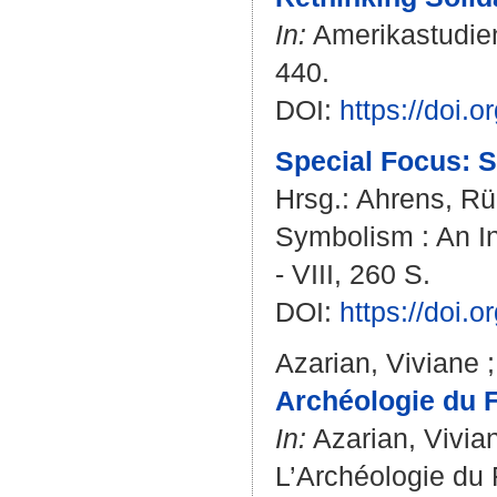
In:
Amerikastudien 
440.
DOI:
https://doi.
Special Focus: S
Hrsg.:
Ahrens, Rü
Symbolism : An Int
- VIII, 260 S.
DOI:
https://doi
Azarian, Viviane
Archéologie du F
In:
Azarian, Vivia
L’Archéologie du 