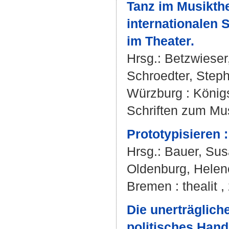
Tanz im Musikthe
internationalen
im Theater.
Hrsg.:
Betzwiese
Schroedter, Step
Würzburg : König
Schriften zum Mus
Prototypisieren 
Hrsg.:
Bauer, Su
Oldenburg, Helen
Bremen : thealit ,
Die unerträglich
politisches Hand