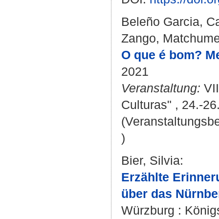
Beleño Garcia, Ca
Zango, Matchum
O que é bom? Me
2021
Veranstaltung:
VII
Culturas" , 24.-26
(Veranstaltungsb
)
Bier, Silvia
:
Erzählte Erinner
über das Nürnbe
Würzburg : König