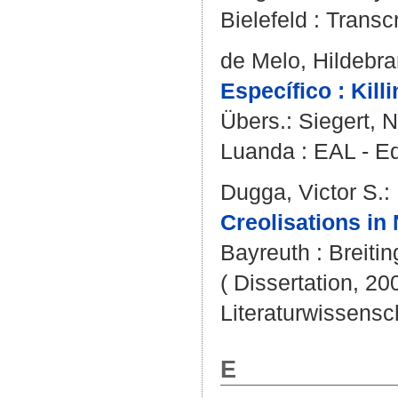
Bielefeld : Transcr
de Melo, Hildebr
Específico : Kill
Übers.:
Siegert, 
Luanda : EAL - E
Dugga, Victor S.
:
Creolisations in 
Bayreuth : Breitin
( Dissertation, 20
Literaturwissensch
E