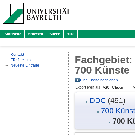
Startseite
Browsen
Suche
Hilfe
Kontakt
Fachgebiet
ERef Leitlinien
Neueste Einträge
700 Künste
Eine Ebene nach oben ...
Exportieren als
DDC
(491)
700 Künst
700 K