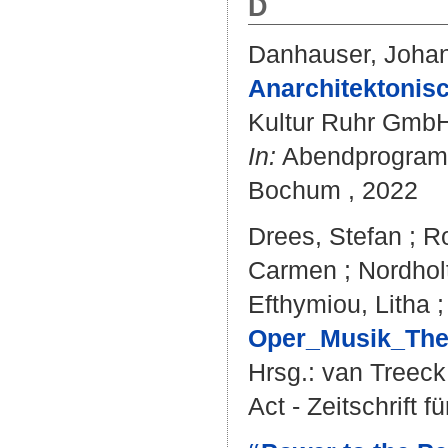
D
Danhauser, Joha
Anarchitektonis
Kultur Ruhr Gmb
In:
Abendprogramm
Bochum , 2022
Drees, Stefan
;
Ro
Carmen
;
Nordhol
Efthymiou, Litha
Oper_Musik_Thea
Hrsg.:
van Treeck
Act - Zeitschrift 