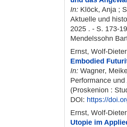
In:
Klöck, Anja
;
S
Aktuelle und hist
2025 . - S. 173-1
Mendelssohn Barth
Ernst, Wolf-Dieter
Embodied Futurit
In:
Wagner, Meik
Performance und Ak
(Proskenion : Stu
DOI:
https://doi
Ernst, Wolf-Dieter
Utopie im Applie