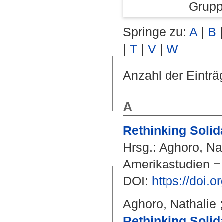
Grupp
Springe zu:
A
|
B
|
T
|
V
|
W
Anzahl der Einträ
A
Rethinking Solida
Hrsg.:
Aghoro, Na
Amerikastudien = 
DOI:
https://doi.
Aghoro, Nathalie
Rethinking Solida