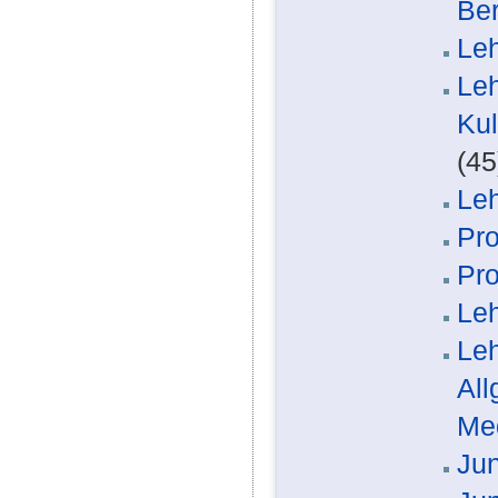
Ber
Leh
Leh
Kul
(45
Leh
Pro
Pro
Leh
Leh
All
Med
Jun