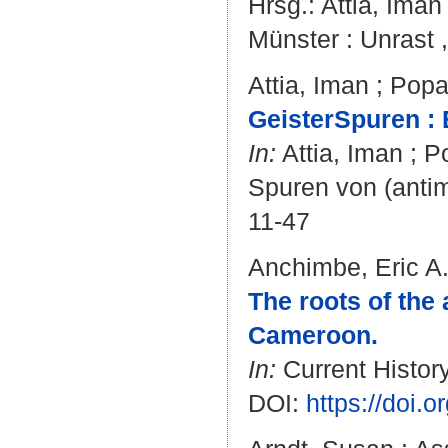
Hrsg.:
Attia, Iman
Münster : Unrast ,
Attia, Iman
;
Popa
GeisterSpuren : 
In:
Attia, Iman
;
P
Spuren von (antim
11-47
Anchimbe, Eric A
The roots of the
Cameroon.
In:
Current History
DOI:
https://doi.