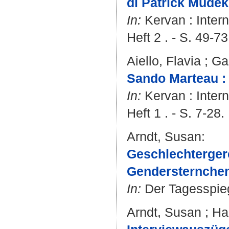
di Patrick Mudek
In:
Kervan : Intern
Heft 2 . - S. 49-73
Aiello, Flavia
;
Ga
Sando Marteau : 
In:
Kervan : Intern
Heft 1 . - S. 7-28.
Arndt, Susan
:
Geschlechterger
Gendersternche
In:
Der Tagesspieg
Arndt, Susan
;
Ha