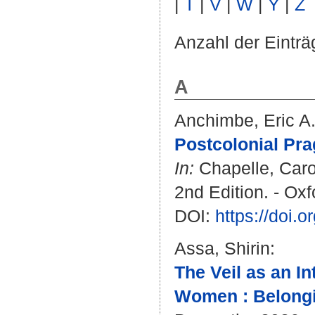
|
T
|
V
|
W
|
Y
|
Z
Anzahl der Einträ
A
Anchimbe, Eric A
Postcolonial Pr
In:
Chapelle, Caro
2nd Edition. - Oxf
DOI:
https://doi
Assa, Shirin
:
The Veil as an I
Women : Belongin