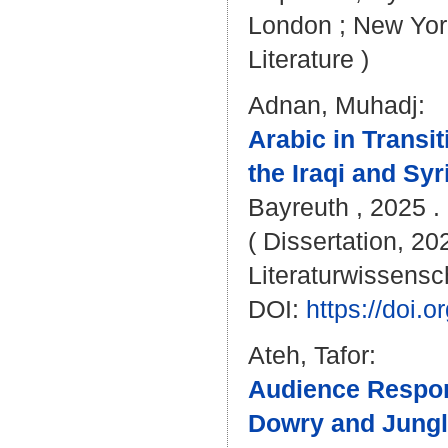
London ; New York
Literature )
Adnan, Muhadj
:
Arabic in Transi
the Iraqi and Sy
Bayreuth , 2025 . 
( Dissertation, 20
Literaturwissensch
DOI:
https://doi
Ateh, Tafor
:
Audience Respon
Dowry and Jungle