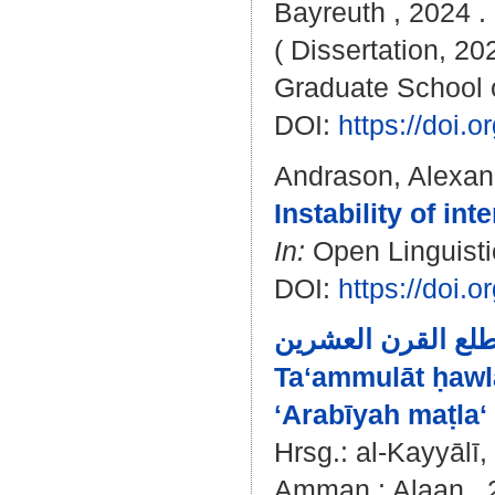
Bayreuth , 2024 . 
( Dissertation, 20
Graduate School 
DOI:
https://doi
Andrason, Alexan
Instability of in
In:
Open Linguistic
DOI:
https://doi.
طلع القرن العشرين
Taʻammulāt ḥawla
ʻArabīyah maṭlaʻ 
Hrsg.:
al-Kayyālī
Amman : Alaan , 