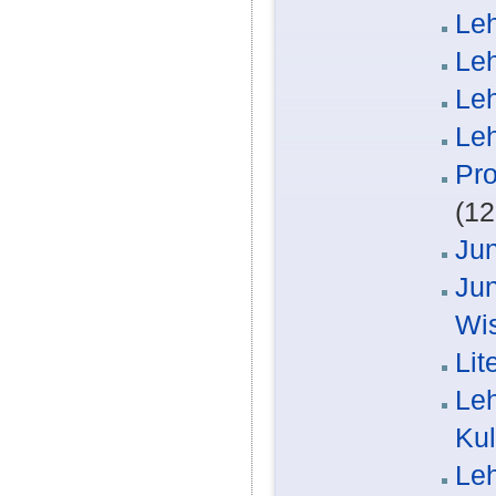
Leh
Leh
Leh
Leh
Pro
(12
Jun
Jun
Wi
Lit
Leh
Kul
Leh