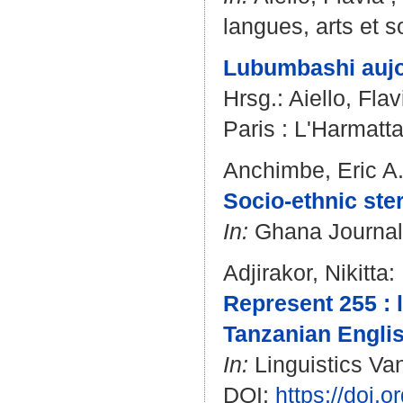
langues, arts et s
Lubumbashi aujou
Hrsg.:
Aiello, Flav
Paris : L'Harmatta
Anchimbe, Eric A
Socio-ethnic ster
In:
Ghana Journal o
Adjirakor, Nikitta
:
Represent 255 : l
Tanzanian Englis
In:
Linguistics Van
DOI:
https://doi.