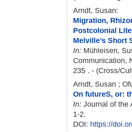
Arndt, Susan
:
Migration, Rhizom
Postcolonial Lit
Melville’s Short
In:
Mühleisen, S
Communication, Nar
235 . - (Cross/Cul
Arndt, Susan
;
Of
On futureS, or: t
In:
Journal of the A
1-2.
DOI:
https://doi