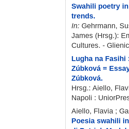
Swahili poetry i
trends.
In:
Gehrmann, Su
James
(Hrsg.): Em
Cultures. - Glieni
Lugha na Fasihi :
Zúbková = Essa
Zúbková.
Hrsg.:
Aiello, Flav
Napoli : UniorPres
Aiello, Flavia
;
Ga
Poesia swahili in