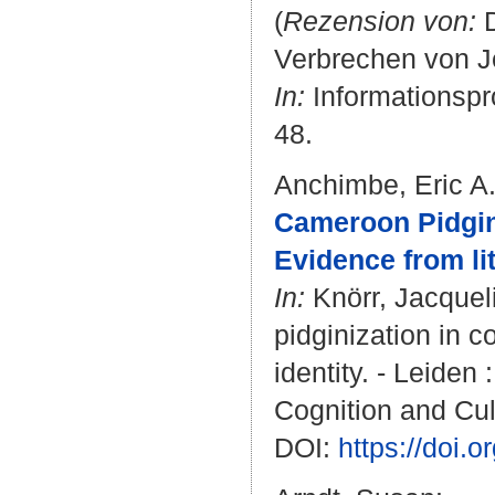
(
Rezension von:
D
Verbrechen von J
In:
Informationspro
48.
Anchimbe, Eric A
Cameroon Pidgin 
Evidence from lit
In:
Knörr, Jacquel
pidginization in c
identity. - Leiden 
Cognition and Cult
DOI:
https://doi