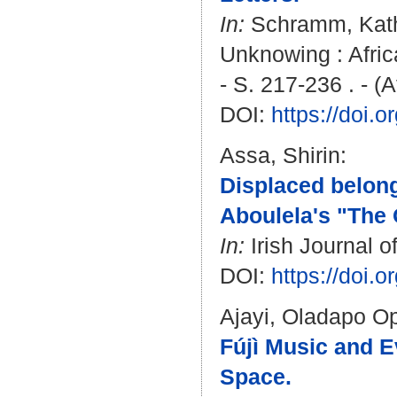
In:
Schramm, Kat
Unknowing : Afric
- S. 217-236 . - (A
DOI:
https://doi
Assa, Shirin
:
Displaced belongi
Aboulela's "The 
In:
Irish Journal o
DOI:
https://doi
Ajayi, Oladapo O
Fújì Music and 
Space.