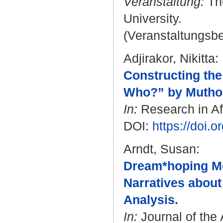
Veranstaltung:
The
University.
(Veranstaltungsb
Adjirakor, Nikitta
:
Constructing the
Who?” by Mutho
In:
Research in Afr
DOI:
https://doi.o
Arndt, Susan
:
Dream*hoping Me
Narratives about
Analysis.
In:
Journal of the A