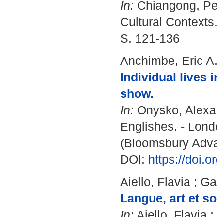
In:
Chiangong, Pe
Cultural Contexts
S. 121-136
Anchimbe, Eric A
Individual lives 
show.
In:
Onysko, Alexa
Englishes. - Lond
(Bloomsbury Adva
DOI:
https://doi
Aiello, Flavia
;
Ga
Langue, art et s
In:
Aiello, Flavia
;