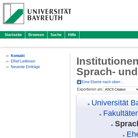
Startseite
Browsen
Suche
Hilfe
Kontakt
Institutione
ERef Leitlinien
Neueste Einträge
Sprach- und 
Eine Ebene nach oben ...
Exportieren als
Universität B
Fakultäte
Sprach
Eh