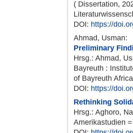
( Dissertation, 20
Literaturwissensch
DOI:
https://doi
Ahmad, Usman
:
Preliminary Find
Hrsg.:
Ahmad, U
Bayreuth : Institut
of Bayreuth Afric
DOI:
https://doi
Rethinking Solida
Hrsg.:
Aghoro, Na
Amerikastudien = 
DOI:
https://doi.