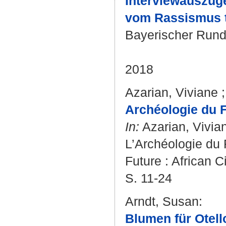
Interviewauszüge
vom Rassismus tä
Bayerischer Rund
2018
Azarian, Viviane
Archéologie du F
In:
Azarian, Vivia
L’Archéologie du 
Future : African 
S. 11-24
Arndt, Susan
:
Blumen für Otell