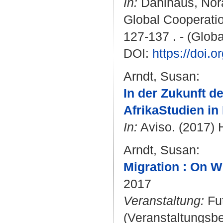
In:
Dahlhaus, Nor
Global Cooperatio
127-137 . - (Globa
DOI:
https://doi.
Arndt, Susan
:
In der Zukunft d
AfrikaStudien in
In:
Aviso. (2017) H
Arndt, Susan
:
Migration : On W
2017
Veranstaltung:
Fut
(Veranstaltungsbe