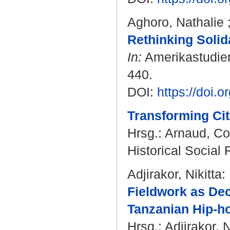
Aghoro, Nathalie
Rethinking Solida
In:
Amerikastudien 
440.
DOI:
https://doi.
Transforming Citi
Hrsg.:
Arnaud, Co
Historical Social 
Adjirakor, Nikitta
:
Fieldwork as Dec
Tanzanian Hip-h
Hrsg.:
Adjirakor, N